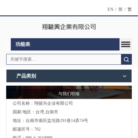
EN
/
简
/
繁
功能表
搜索
产品类别
与我们联络
公司名称：翔骏兴企业有限公司
国家/地区：台湾,台南市
地址：
台南市南区盐埕路291巷14弄74号
邮递区号：702
电话：886-6-2610988