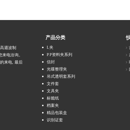
产品分类
L夹
、高週波制
P.P资料夹系列
您来电洽询。
信封
的来电, 最后
光碟整理夹
吊式透明套系列
文件套
文具夹
标籤纸
档案夹
精品包装盒
识别证套