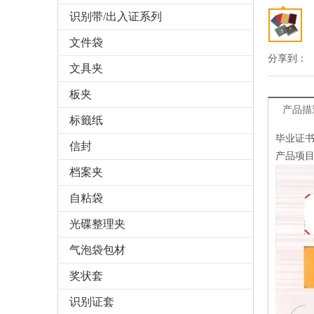
识别带/出入证系列
文件袋
分享到：
文具夹
板夹
产品描
标籤纸
毕业证书 
信封
产品项目:
档案夹
自粘袋
光碟整理夹
气泡袋包材
奖状套
识别证套