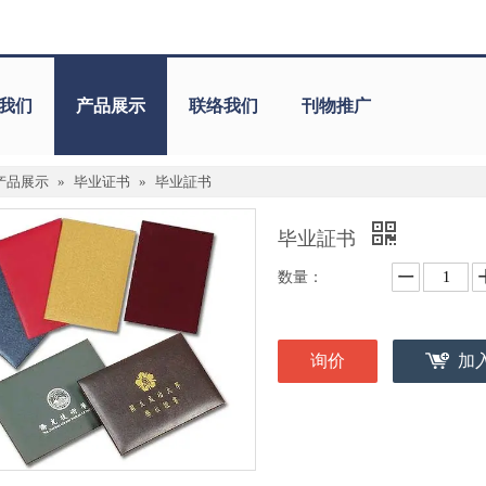
我们
产品展示
联络我们
刊物推广
产品展示
»
毕业证书
»
毕业証书
毕业証书
数量：
询价
加