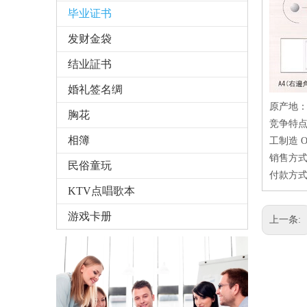
毕业证书
发财金袋
结业証书
婚礼签名绸
原产地
胸花
竞争特点
相簿
工制造 O
销售方式
民俗童玩
付款方式
KTV点唱歌本
游戏卡册
上一条: