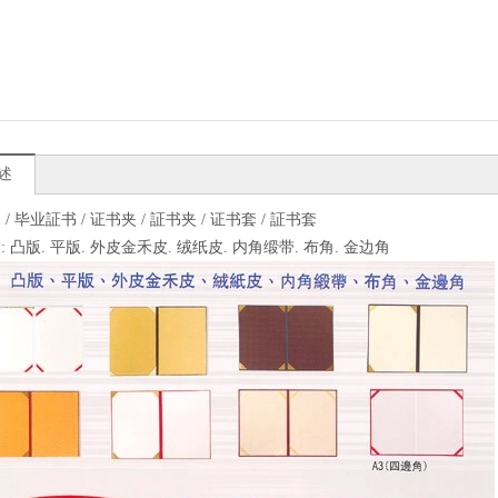
述
/ 毕业証书 / 证书夹 / 証书夹 / 证书套 / 証书套
 凸版. 平版. 外皮金禾皮. 绒纸皮. 内角缎带. 布角. 金边角