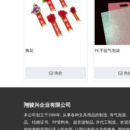
胸花
PE手提气泡袋
询价
询
翔骏兴企业有限公司
本公司创立于1986年, 从事各种文具用品的制造, 有气泡袋
品、结婚证书、PP资料夹、超音波制品, 并代工制造。欢迎
您的惠顾是我们无上的光荣, 让我们有机会为您服务, 期待您