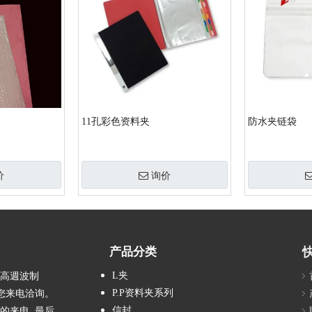
11孔彩色资料夹
防水夹链袋
价
询价
产品分类
L夹
、高週波制
P.P资料夹系列
您来电洽询。
信封
的来电, 最后