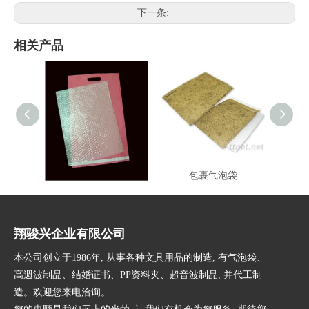
下一条:
相关产品
PE手提气泡袋
包裹气泡袋
塑
翔骏兴企业有限公司
本公司创立于1986年, 从事各种文具用品的制造, 有气泡袋、
高週波制品、结婚证书、PP资料夹、超音波制品, 并代工制
造。欢迎您来电洽询。