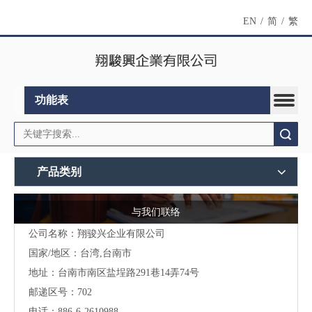
EN
/
简
/
繁
功能表
搜索
产品类别
与我们联络
公司名称：翔骏兴企业有限公司
国家/地区：台湾,台南市
地址：
台南市南区盐埕路291巷14弄74号
邮递区号：702
电话：886-6-2610988