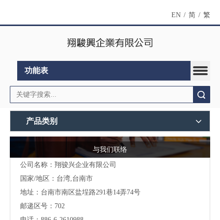
EN
/
简
/
繁
功能表
搜索
产品类别
与我们联络
公司名称：翔骏兴企业有限公司
国家/地区：台湾,台南市
地址：
台南市南区盐埕路291巷14弄74号
邮递区号：702
电话：886-6-2610988