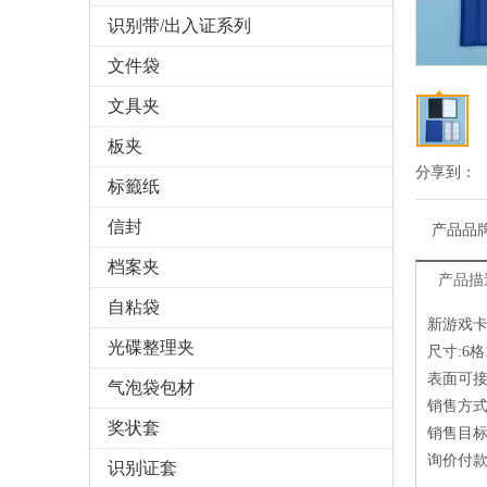
识别带/出入证系列
文件袋
文具夹
板夹
分享到：
标籤纸
信封
产品品
档案夹
产品描
自粘袋
新游戏卡
光碟整理夹
尺寸:6格
表面可
气泡袋包材
销售方
奖状套
销售目
询价付款方
识别证套