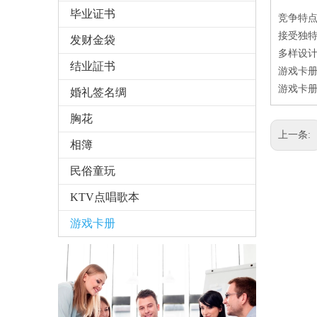
毕业证书
竞争特
接受独特
发财金袋
多样设
结业証书
游戏卡册
游戏卡册
婚礼签名绸
胸花
上一条:
相簿
民俗童玩
KTV点唱歌本
游戏卡册