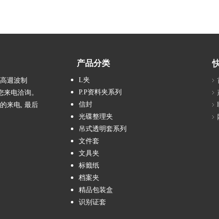
产品分类
L夹
、高週波制
P.P资料夹系列
您来电洽询。
信封
的来电, 最后
光碟整理夹
吊式透明套系列
文件套
文具夹
标籤纸
档案夹
精品包装盒
识别证套