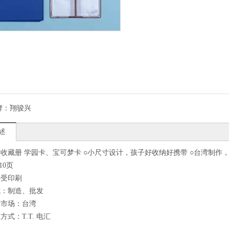
牌：
翔骏兴
述
收藏册 学园卡、宝可梦卡 ○小尺寸设计，孩子好收纳好携带 ○台湾制作，
10页
接受印刷
式：制造、批发
标市场：台湾
式：T.T. 电汇