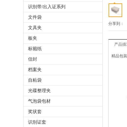
识别带/出入证系列
文件袋
分享到：
文具夹
板夹
产品描
标籤纸
精品包装
信封
档案夹
自粘袋
光碟整理夹
气泡袋包材
奖状套
识别证套