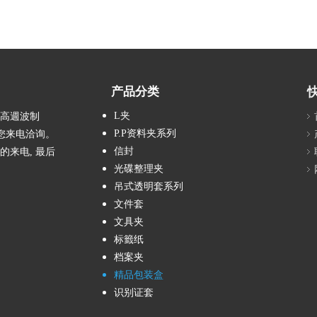
产品分类
L夹
、高週波制
P.P资料夹系列
您来电洽询。
信封
的来电, 最后
光碟整理夹
吊式透明套系列
文件套
文具夹
标籤纸
档案夹
精品包装盒
识别证套