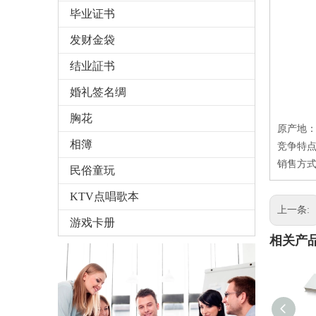
毕业证书
发财金袋
结业証书
婚礼签名绸
胸花
原产地
相簿
竞争特点
销售方式
民俗童玩
KTV点唱歌本
上一条:
游戏卡册
相关产