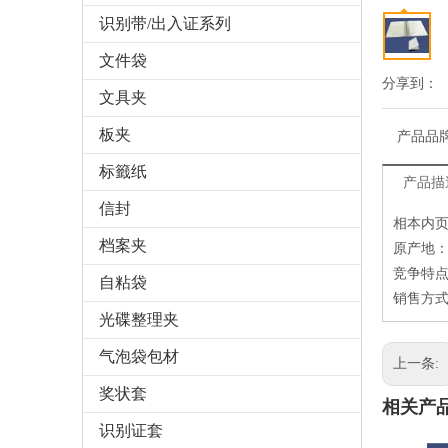
识别带/出入证系列
文件袋
分享到：
文具夹
板夹
产品品
标籤纸
产品描
信封
相本内页袋
档案夹
原产地
竞争特点
自粘袋
销售方式
光碟整理夹
气泡袋包材
上一条:
奖状套
相关产
识别证套