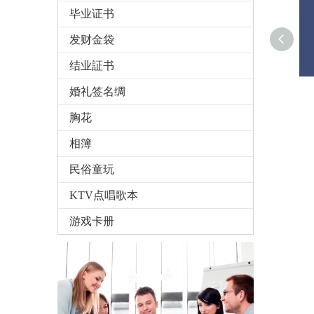
毕业证书
发财金袋
结业証书
婚礼签名绸
胸花
相簿
民俗童玩
KTV点唱歌本
游戏卡册