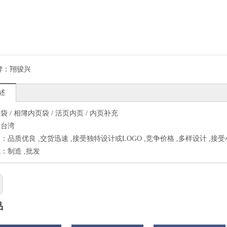
牌：
翔骏兴
述
 / 相簿内页袋 / 活页内页 / 内页补充
：台湾
：品质优良 ,交货迅速 ,接受独特设计或LOGO ,竞争价格 ,多样设计 ,接
：制造 ,批发
品