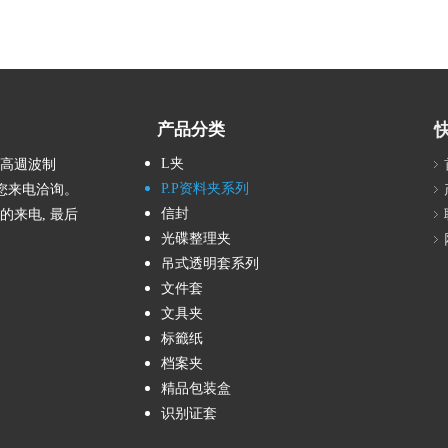
产品分类
L夹
、高週波制
P.P资料夹系列
您来电洽询。
信封
的来电, 最后
光碟整理夹
吊式透明套系列
文件套
文具夹
标籤纸
档案夹
精品包装盒
识别证套