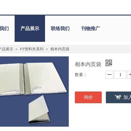
我们
产品展示
联络我们
刊物推广
产品展示
»
P.P资料夹系列
»
相本内页袋
相本内页袋
数量：
询价
加