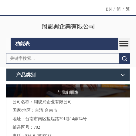
EN
/
简
/
繁
功能表
搜索
产品类别
与我们联络
公司名称：翔骏兴企业有限公司
国家/地区：台湾,台南市
地址：
台南市南区盐埕路291巷14弄74号
邮递区号：702
电话：886-6-2610988